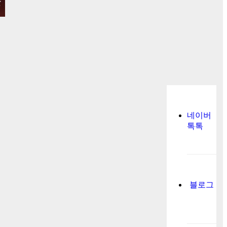
네이버
톡톡
블로그