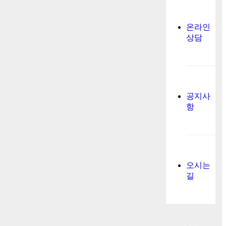
온라인
상담
공지사
항
오시는
길