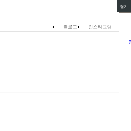
닫기
닫기
닫기
수면진료
임상케이스
에이블 고객센터
블로그
인스타그램