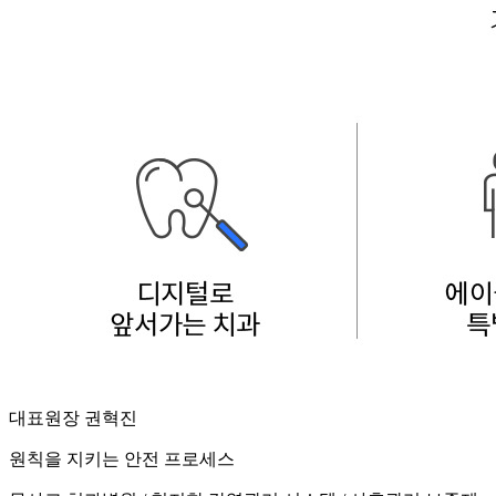
대표원장 권혁진
원칙을 지키는 안전 프로세스