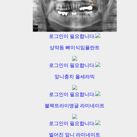
로그인이 필요합니다.
상악동 뼈이식임플란트
로그인이 필요합니다.
앞니충치 올세라믹
로그인이 필요합니다.
블랙트라이앵글 라미네이트
로그인이 필요합니다.
벌어진 앞니 라미네이트