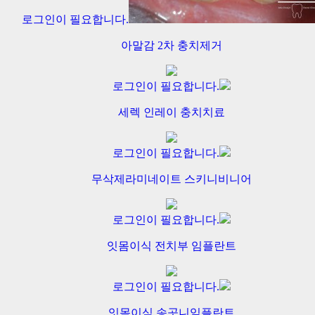
로그인이 필요합니다.
아말감 2차 충치제거
로그인이 필요합니다.
세렉 인레이 충치치료
로그인이 필요합니다.
무삭제라미네이트 스키니비니어
로그인이 필요합니다.
잇몸이식 전치부 임플란트
로그인이 필요합니다.
잇몸이식 송곳니임플란트