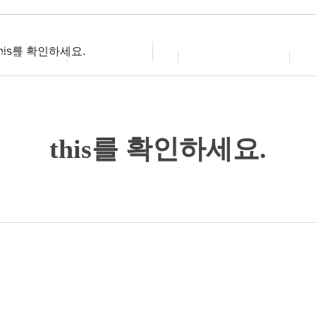
this를 확인하세요.
플란트
치과질환
덴탈코스메틱
this를 확인하세요.