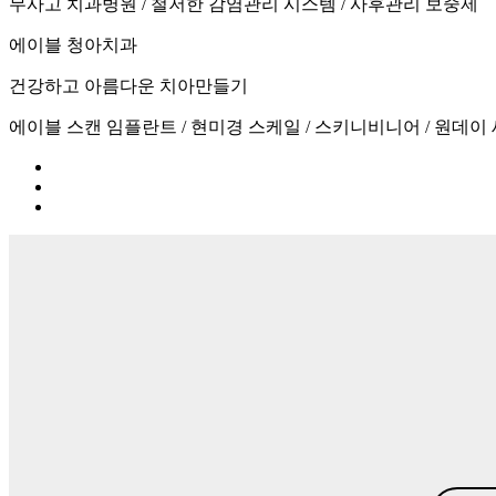
무사고 치과병원 / 철저한 감염관리 시스템 / 사후관리 보중제
에이블 청아치과
건강하고 아름다운 치아만들기
에이블 스캔 임플란트 / 현미경 스케일 / 스키니비니어 / 원데이