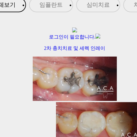
체보기
임플란트
심미치료
로그인이 필요합니다.
2차 충치치료 및 세렉 인레이