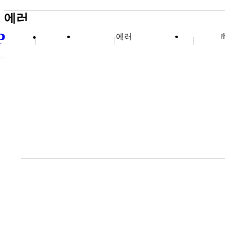
에러
P
에러
에이블청아 소개
가이드 임플란트
임