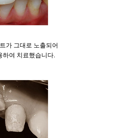
트가 그대로 노출되어
용하여 치료했습니다.