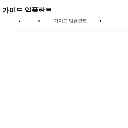
가이드 임플란트
P
가이드 임플란트
에이블청아 소개
가이드 임플란트
임