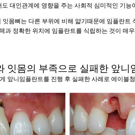
어도 대인관계에 영향을 주는 사회적 심미적인 기능이
 잇몸뼈는 다른 부위에 비해 얇기때문에 임플란트 
택과 정확한 위치에 임플란트를 식립하는 것이 매우
 잇몸의 부족으로 실패한 앞니
하게 앞니임플란트를 진행 후 실패한 사례로 에이블청