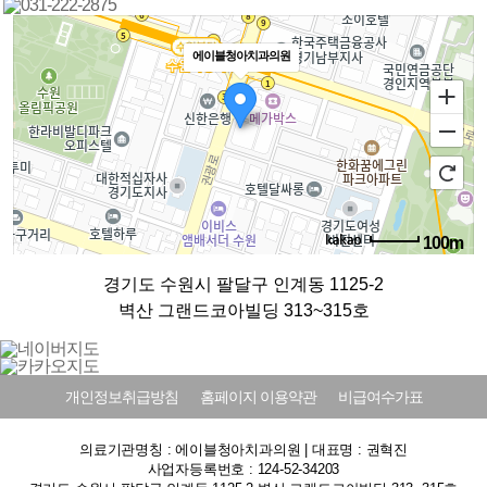
에이블청아치과의원
100m
로드뷰
길찾기
지도 크게 보기
경기도 수원시 팔달구 인계동 1125-2
벽산 그랜드코아빌딩 313~315호
개인정보취급방침
홈페이지 이용약관
비급여수가표
의료기관명칭 : 에이블청아치과의원 | 대표명 : 권혁진
사업자등록번호 : 124-52-34203