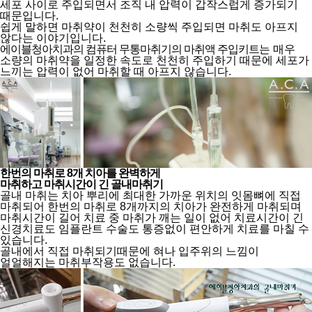
세포 사이로 주입되면서
조직 내 압력이 갑작스럽게 증가되기
때문입니다.
쉽게 말하면 마취약이 천천히 소량씩 주입되면 마취도 아프지
않다는 이야기입니다.
에이블청아치과의 컴퓨터 무통마취기의 마취액 주입키트
는
매우
소량의 마취약을 일정한 속도로 천천히 주입하기 때문에 세포가
느끼는 압력이 없어 마취할 때 아프지 않습니다.
한번의 마취로 8개 치아를 완벽하게
마취하고 마취시간이 긴 골내마취기
골내 마취는 치아 뿌리에 최대한 가까운 위치의 잇몸뼈에 직접
마취되어
한번의 마취로 8개까지의 치아가 완전하게 마취되며
마취시간이 길어 치료 중 마취가 깨는 일이 없어
치료시간이 긴
신경치료도 임플란트 수술도 통증없이 편안하게 치료를 마칠 수
있습니다.
골내에서 직접 마취되기때문에 혀나 입주위의 느낌이
얼얼해지는 마취부작용도 없습니다.