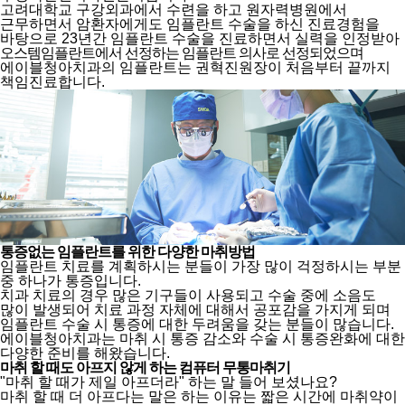
고려대학교 구강외과에서 수련을 하고 원자력병원에서
근무하면서 암환자에게도 임플란트 수술을 하신
진료경험을
바탕으로 23년간 임플란트 수술을 진료하면서 실력을 인정받아
오스템임플란트에서 선정하는 임플란트 의사로 선정되었으며
에이블청아치과의 임플란트는 권혁진원장이 처음부터 끝까지
책임진료합니다.
통증없는 임플란트를 위한 다양한 마취방법
임플란트 치료를 계획하시는 분들이 가장 많이 걱정하시는 부분
중 하나가 통증입니다.
치과 치료의 경우 많은 기구들이 사용되고 수술 중에 소음도
많이 발생되어 치료 과정 자체에 대해서
공포감을 가지게 되며
임플란트 수술 시 통증에 대한 두려움을 갖는 분들이 많습니다.
에이블청아치과는 마취 시 통증 감소와 수술 시 통증완화에 대한
다양한 준비를 해왔습니다.
마취 할 때도 아프지 않게 하는 컴퓨터 무통마취기
"마취 할 때가 제일 아프더라" 하는 말 들어 보셨나요?
마취 할 때 더 아프다는 말은 하는 이유는 짧은 시간에 마취약이