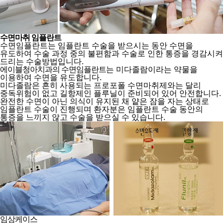
수면마취 임플란트
수면임플란트는 임플란트 수술을 받으시는 동안 수면을
유도하여
수술 과정 중의 불편함과 수술로 인한 통증을 경감시켜
드리는 수술방법입니다.
에이블청아치과의 수면임플란트
는 미다졸람이라는 약물을
이용하여 수면을 유도합니다.
미다졸람은 흔히 사용되는 프로포폴 수면마취제와는 달리
중독위험이 없고 길항제인 플루닐이 준비되어 있어 안전합니다.
완전한 수면이 아닌 의식이 유지된 채 얕은 잠을 자는 상태로
임플란트 수술이 진행되며
환자분은 임플란트 수술 동안의
통증을 느끼지 않고 수술을 받으실 수 있습니다.
임상케이스