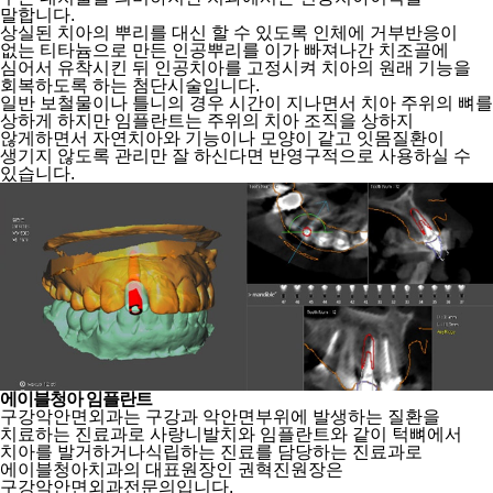
말합니다.
상실된 치아의 뿌리를 대신 할 수 있도록 인체에 거부반응이
없는 티타늄으로 만든 인공뿌리를
이가 빠져나간 치조골에
심어서 유착시킨 뒤 인공치아를 고정시켜 치아의 원래 기능을
회복하도록 하는 첨단시술입니다.
일반 보철물이나 틀니의 경우 시간이 지나면서 치아 주위의 뼈를
상하게 하지만 임플란트는 주위의 치아 조직을 상하지
않게하면서
자연치아와 기능이나 모양이 같고 잇몸질환이
생기지 않도록 관리만 잘 하신다면 반영구적으로 사용하실 수
있습니다.
에이블청아 임플란트
구강악안면외과는 구강과 악안면부위에 발생하는 질환을
치료하는 진료과로 사랑니발치와 임플란트와 같이
턱뼈에서
치아를 발거하거나식립하는 진료를 담당하는 진료과로
에이블청아치과의 대표원장인 권혁진원장은
구강악안면외과전문의입니다.