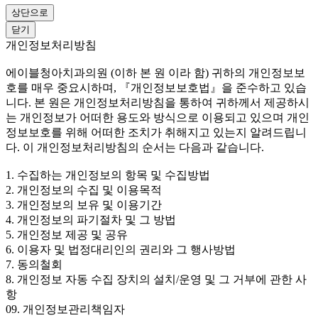
상단으로
닫기
개인정보처리방침
에이블청아치과의원 (이하 본 원 이라 함) 귀하의 개인정보보
호를 매우 중요시하며, 『개인정보보호법』을 준수하고 있습
니다. 본 원은 개인정보처리방침을 통하여 귀하께서 제공하시
는 개인정보가 어떠한 용도와 방식으로 이용되고 있으며 개인
정보보호를 위해 어떠한 조치가 취해지고 있는지 알려드립니
다. 이 개인정보처리방침의 순서는 다음과 같습니다.
1. 수집하는 개인정보의 항목 및 수집방법
2. 개인정보의 수집 및 이용목적
3. 개인정보의 보유 및 이용기간
4. 개인정보의 파기절차 및 그 방법
5. 개인정보 제공 및 공유
6. 이용자 및 법정대리인의 권리와 그 행사방법
7. 동의철회
8. 개인정보 자동 수집 장치의 설치/운영 및 그 거부에 관한 사
항
09. 개인정보관리책임자