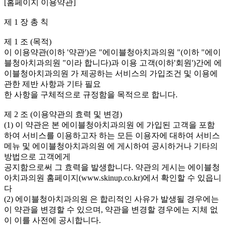
[홈페이지 이용약관]
제 1 장 총 칙
제 1 조 (목적)
이 이용약관(이하 '약관')은 "에이블청아치과의원 "(이하 "에이
블청아치과의원 "이라 합니다)과 이용 고객(이하'회원')간에 에
이블청아치과의원 가 제공하는 서비스의 가입조건 및 이용에
관한 제반 사항과 기타 필요
한 사항을 구체적으로 규정함을 목적으로 합니다.
제 2 조 (이용약관의 효력 및 변경)
(1) 이 약관은 본 에이블청아치과의원 에 가입된 고객을 포함
하여 서비스를 이용하고자 하는 모든 이용자에 대하여 서비스
메뉴 및 에이블청아치과의원 에 게시하여 공시하거나 기타의
방법으로 고객에게
공지함으로써 그 효력을 발생합니다. 약관의 게시는 에이블청
아치과의원 홈페이지(www.skinup.co.kr)에서 확인할 수 있읍니
다
(2) 에이블청아치과의원 은 합리적인 사유가 발생될 경우에는
이 약관을 변경할 수 있으며, 약관을 변경할 경우에는 지체 없
이 이를 사전에 공시합니다.