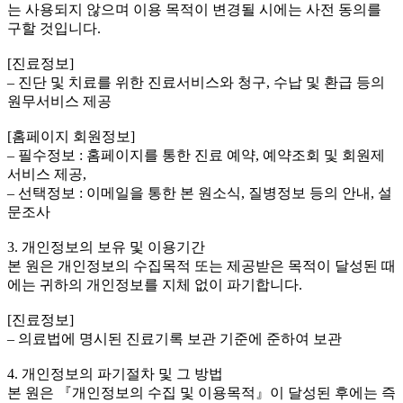
는 사용되지 않으며 이용 목적이 변경될 시에는 사전 동의를
구할 것입니다.
[진료정보]
– 진단 및 치료를 위한 진료서비스와 청구, 수납 및 환급 등의
원무서비스 제공
[홈페이지 회원정보]
– 필수정보 : 홈페이지를 통한 진료 예약, 예약조회 및 회원제
서비스 제공,
– 선택정보 : 이메일을 통한 본 원소식, 질병정보 등의 안내, 설
문조사
3. 개인정보의 보유 및 이용기간
본 원은 개인정보의 수집목적 또는 제공받은 목적이 달성된 때
에는 귀하의 개인정보를 지체 없이 파기합니다.
[진료정보]
– 의료법에 명시된 진료기록 보관 기준에 준하여 보관
4. 개인정보의 파기절차 및 그 방법
본 원은 『개인정보의 수집 및 이용목적』이 달성된 후에는 즉