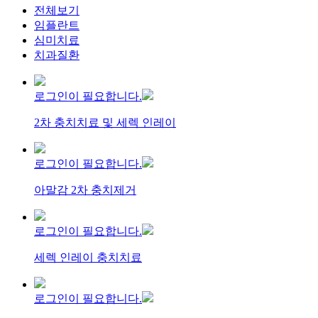
전체보기
임플란트
심미치료
치과질환
로그인이 필요합니다.
2차 충치치료 및 세렉 인레이
로그인이 필요합니다.
아말감 2차 충치제거
로그인이 필요합니다.
세렉 인레이 충치치료
로그인이 필요합니다.