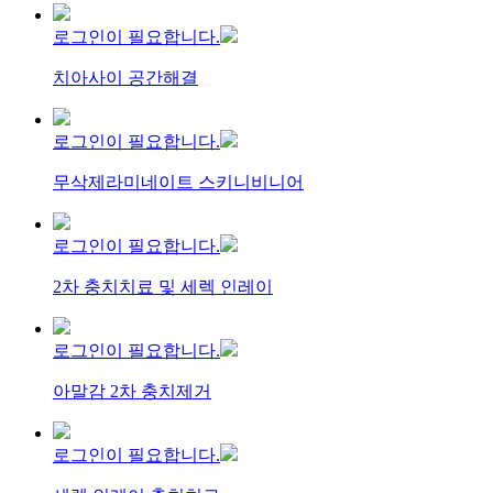
로그인이 필요합니다.
치아사이 공간해결
로그인이 필요합니다.
무삭제라미네이트 스키니비니어
로그인이 필요합니다.
2차 충치치료 및 세렉 인레이
로그인이 필요합니다.
아말감 2차 충치제거
로그인이 필요합니다.