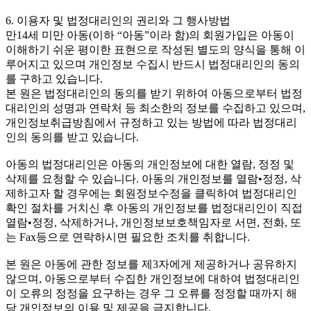
6. 이용자 및 법정대리인의 권리와 그 행사방법
만14세 미만 아동(이하 “아동”이라 함)의 회원가입은 아동이
이해하기 쉬운 평이한 표현으로 작성된 별도의 양식을 통해 이
루어지고 있으며 개인정보 수집시 반드시 법정대리인의 동의
를 구하고 있습니다.
본 원은 법정대리인의 동의를 받기 위하여 아동으로부터 법정
대리인의 성명과 연락처 등 최소한의 정보를 수집하고 있으며,
개인정보취급방침에서 규정하고 있는 방법에 따라 법정대리
인의 동의를 받고 있습니다.
아동의 법정대리인은 아동의 개인정보에 대한 열람, 정정 및
삭제를 요청할 수 있습니다. 아동의 개인정보를 열람•정정, 삭
제하고자 할 경우에는 회원정보수정을 클릭하여 법정대리인
확인 절차를 거치신 후 아동의 개인정보를 법정대리인이 직접
열람•정정, 삭제하거나, 개인정보보호책임자로 서면, 전화, 또
는 Fax등으로 연락하시면 필요한 조치를 취합니다.
본 원은 아동에 관한 정보를 제3자에게 제공하거나 공유하지
않으며, 아동으로부터 수집한 개인정보에 대하여 법정대리인
이 오류의 정정을 요구하는 경우 그 오류를 정정할 때까지 해
당 개인정보의 이용 및 제공을 금지합니다.