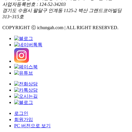
사업자등록번호 : 124-52-34203
경기도 수원시 팔달구 인계동 1125-2 벽산 그랜드코아빌딩
313~315호
COPYRIGHT ⓒ ichungah.com | ALL RIGHT RESERVED.
로그인
회원가입
PC 버전으로 보기