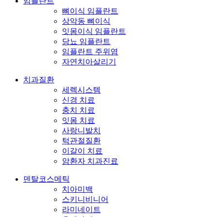
임플란트
뼈이식 임플란트
상악동 뼈이식
잇몸이식 임플란트
당뇨 임플란트
임플란트 주위염
자연치아살리기
치과질환
세렉시스템
신경 치료
충치 치료
잇몸 치료
사랑니발치
턱관절질환
이갈이 치료
암환자 치과진료
덴탈코스메틱
치아미백
스키니비니어
라미네이트