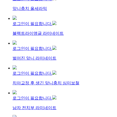
앞니충치 올세라믹
로그인이 필요합니다.
블랙트라이앵글 라미네이트
로그인이 필요합니다.
벌어진 앞니 라미네이트
로그인이 필요합니다.
치아교정 후 생긴 앞니충치 심미보철
로그인이 필요합니다.
남자 전치부 라미네이트