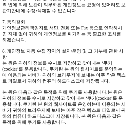
※ 법에 의해 보관이 의무화된 개인정보는 요청이 있더라도 보
관기간내에 수정•삭제할 수 없습니다.
7. 동의철회
개인정보관리책임자로 서면, 전화 또는 Fax 등으로 연락하시
면 지체 없이 귀하의 개인정보를 파기하는 등 필요한 조치를
하겠습니다.
8. 개인정보 자동 수집 장치의 설치/운영 및 그 거부에 관한 사
항
본 원은 귀하의 정보를 수시로 저장하고 찾아내는 ‘쿠키
(cookie)’를 운용합니다. 쿠키란 본 원의 웹사이트를 운영하는
데 이용되는 서버가 귀하의 브라우저에 보내는 아주 작은 텍스
트 파일로서 귀하의 컴퓨터 하드디스크에 저장됩니다.
본 원은 다음과 같은 목적을 위해 쿠키를 사용합니다.본 원은
귀하의 정보를 수시로 저장하고 찾아내는 ‘쿠키(cookie)’를 운
용합니다. 쿠키란 본 원의 웹사이트를 운영하는데 이용되는 서
버가 귀하의 브라우저에 보내는 아주 작은 텍스트 파일로서 귀
하의 컴퓨터 하드디스크에 저장됩니다. 본 원은 다음과 같은
목적을 위해 쿠키를 사용합니다.