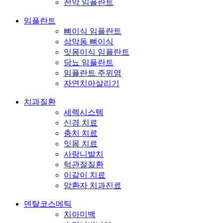
전악 임플란트
임플란트
뼈이식 임플란트
상악동 뼈이식
잇몸이식 임플란트
당뇨 임플란트
임플란트 주위염
자연치아살리기
치과질환
세렉시스템
신경 치료
충치 치료
잇몸 치료
사랑니발치
턱관절질환
이갈이 치료
암환자 치과진료
덴탈코스메틱
치아미백