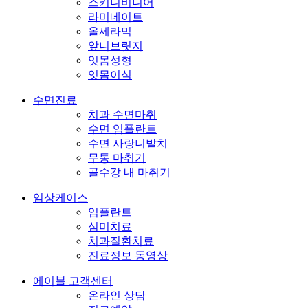
스키니비니어
라미네이트
올세라믹
앞니브릿지
잇몸성형
잇몸이식
수면진료
치과 수면마취
수면 임플란트
수면 사랑니발치
무통 마취기
골수강 내 마취기
임상케이스
임플란트
심미치료
치과질환치료
진료정보 동영상
에이블 고객센터
온라인 상담